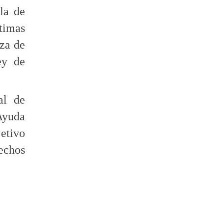
la de
timas
oza de
ey de
al de
Ayuda
jetivo
echos