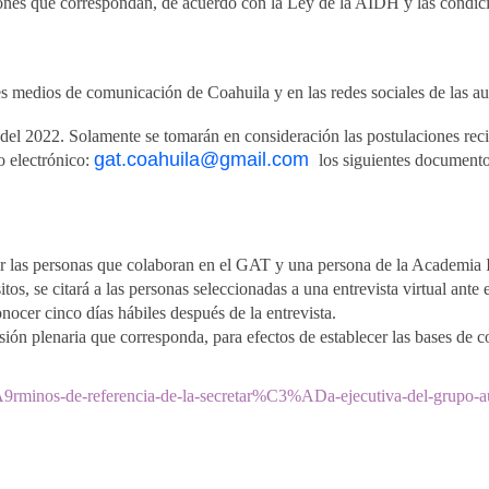
iones que correspondan, de acuerdo con la Ley de la AIDH y las condicio
s medios de comunicación de Coahuila y en las redes sociales de las au
l del 2022. Solamente se tomarán en consideración las postulaciones recib
gat.coahuila@gmail.com
o electrónico:
los siguientes documento
or las personas que colaboran en el GAT y una persona de la Academi
tos, se citará a las personas seleccionadas a una entrevista virtual ante
nocer cinco días hábiles después de la entrevista.
sión plenaria que corresponda, para efectos de establecer las bases de 
A9rminos-de-referencia-de-la-secretar%C3%ADa-ejecutiva-del-grup