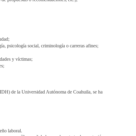
iudad;
ía, psicología social, criminología o carreras afines;
idades y víctimas;
es;
AIDH) de la Universidad Autónoma de Coahuila, se ha
ño laboral.