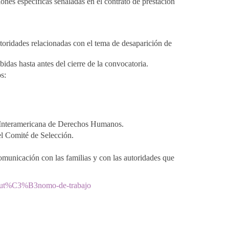
nes específicas señaladas en el contrato de prestación
toridades relacionadas con el tema de desaparición de
idas hasta antes del cierre de la convocatoria.
s:
a Interamericana de Derechos Humanos.
 el Comité de Selección.
comunicación con las familias y con las autoridades que
o-aut%C3%B3nomo-de-trabajo