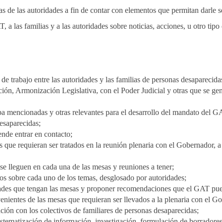
cas de las autoridades a fin de contar con elementos que permitan darle
 a las familias y a las autoridades sobre noticias, acciones, u otro tip
as de trabajo entre las autoridades y las familias de personas desapare
ión, Armonización Legislativa, con el Poder Judicial y otras que se gen
iba mencionadas y otras relevantes para el desarrollo del mandato del G
esaparecidas;
nde entrar en contacto;
 que requieran ser tratados en la reunión plenaria con el Gobernador, a 
 se lleguen en cada una de las mesas y reuniones a tener;
s sobre cada uno de los temas, desglosado por autoridades;
tades que tengan las mesas y proponer recomendaciones que el GAT pued
enientes de las mesas que requieran ser llevados a la plenaria con el G
ión con los colectivos de familiares de personas desaparecidas;
stematización de información, investigación, formulación de borradores