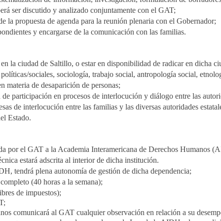
berá ser discutido y analizado conjuntamente con el GAT;
e la propuesta de agenda para la reunión plenaria con el Gobernador;
spondientes y encargarse de la comunicación con las familias.
en la ciudad de Saltillo, o estar en disponibilidad de radicar en dicha c
olíticas/sociales, sociología, trabajo social, antropología social, etnolog
n materia de desaparición de personas;
de participación en procesos de interlocución y diálogo entre las autor
sas de interlocución entre las familias y las diversas autoridades estatal
del Estado.
teada por el GAT a la Academia Interamericana de Derechos Humanos (
nica estará adscrita al interior de dicha institución.
 AIDH, tendrá plena autonomía de gestión de dicha dependencia;
 completo (40 horas a la semana);
libres de impuestos);
T;
s comunicará al GAT cualquier observación en relación a su desempe