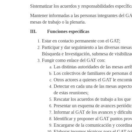
Sistematizar los acuerdos y responsabilidades específi
Mantener informadas a las personas integrantes del GAT,
mesas de trabajo o la plenaria.
III.
Funciones específicas
Estar en contacto permanente con el GAT;
Participar y dar seguimiento a las diversas mes
Búsqueda e Investigación, submesa de visibilizac
Fungir como enlace del GAT con:
Las distintas autoridades de las mesas arr
Los colectivos de familiares de personas d
Otros actores a quienes el GAT le encomie
Detectar en cada una de las mesas aspectos
de estas reuniones;
Rescatar los acuerdos de trabajo a los que
Presentar un esquema de avances periódico
Informar al GAT de los avances y dificul
Identificar y proponer al GAT puntos prov
Encargarse de la comunicación y coordinac
Elaborar insumos técnicos para el GAT (si