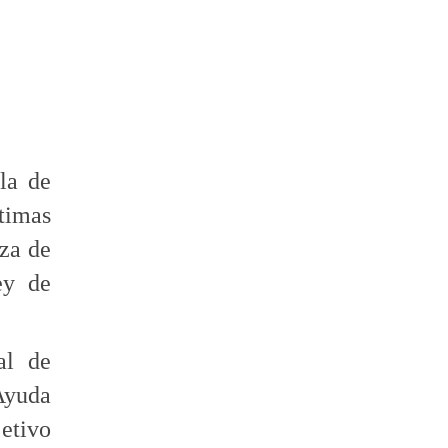
la de
timas
oza de
ey de
al de
Ayuda
jetivo