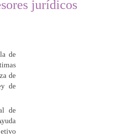
sores jurídicos
la de
timas
oza de
ey de
al de
Ayuda
jetivo