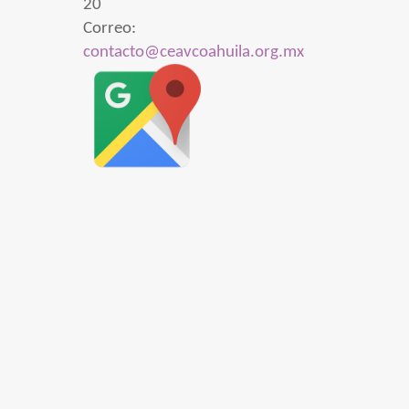
20
Correo:
contacto@ceavcoahuila.org.mx